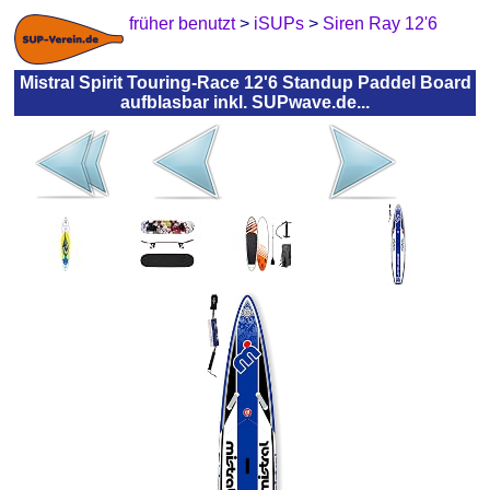
früher benutzt
>
iSUPs
>
Siren Ray 12'6
Mistral Spirit Touring-Race 12'6 Standup Paddel Board
aufblasbar inkl. SUPwave.de...