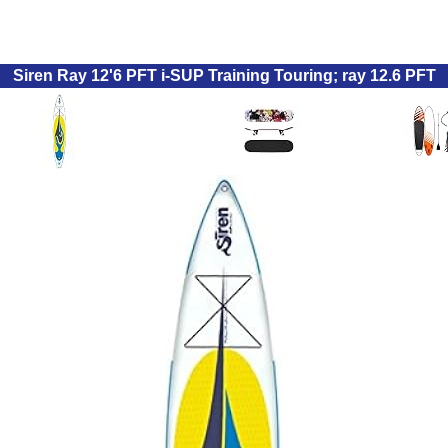
Siren Ray 12'6 PFT i-SUP Training Touring; ray 12.6 PFT